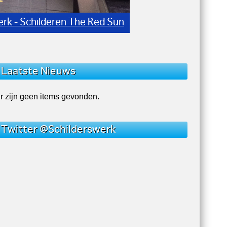
n Trap - wanden en Plafonds
Laatste Nieuws
r zijn geen items gevonden.
Twitter @Schilderswerk