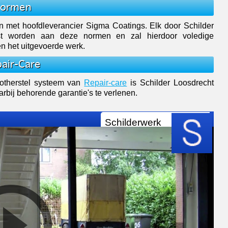
 Normen
en met hoofdleverancier Sigma Coatings. Elk door Schilder
tst worden aan deze normen en zal hierdoor voledige
en het uitgevoerde werk.
pair-Care
rotherstel systeem van
Repair-care
is Schilder Loosdrecht
arbij behorende garantie's te verlenen.
Schilderwerk