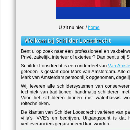
U zit nu hier: /
home
Welkom bij Schilder Loosdrecht
Bent u op zoek naar een professioneel en vakbekwaa
Privé, zakelijk, interieur of exterieur? Dan bent u bij
Schilder Loosdrecht is een onderdeel van
Van Amste
geleden is gestart door Mark van Amsterdam. Alle d
Mark van Amsterdam persoonlijk opgenomen, dagelijk
Wij leveren alle schildersystemen van conserveren
techniek van traditioneel handmatig schilderen met 
Voor het schilderen binnen met waterbassis wo
roltechnieken.
De klanten van Schilder Loosdrecht variëren van par
villa's, VVE's en bedrijven. Uitgangspunt is da
verfleveranciers
gegarandeerd kan worden.