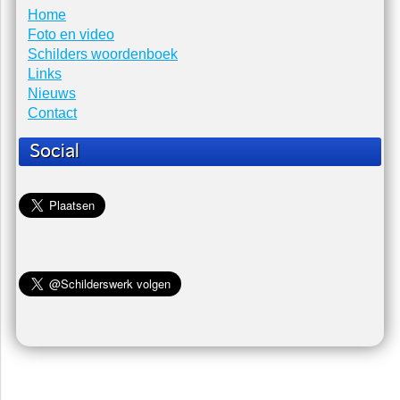
Laatste nieuws
Er zijn geen items gevonden.
Schilder Loosdrecht
Home
Foto en video
Schilders woordenboek
Links
Nieuws
Contact
Social