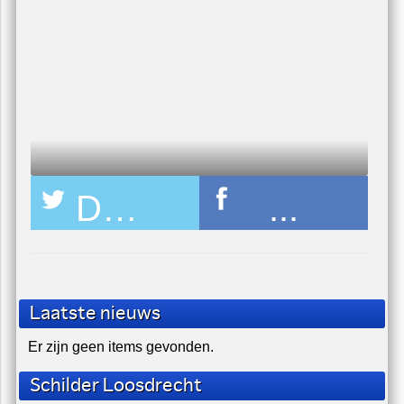
edrijf - schilderen Hotel Appartement Amsterdam
U zit nu hier:
home
/
nieuws
/
123-softwash-hoofdsponsor
Deel pagina op Twitter
...